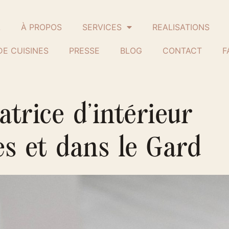
L
À PROPOS
SERVICES
REALISATIONS
DE CUISINES
PRESSE
BLOG
CONTACT
F
atrice d'intérieur
s et dans le Gard