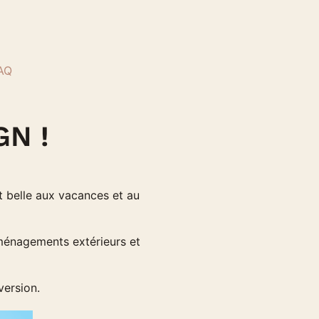
AQ
N !
rt belle aux vacances et au
aménagements extérieurs et
version.